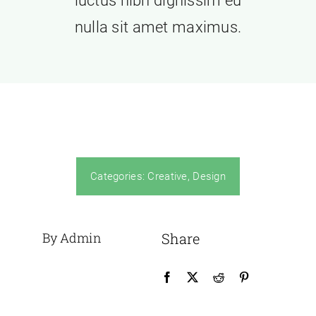
luctus nibh dignissim eu
nulla sit amet maximus.
Categories:
Creative
,
Design
By Admin
Share